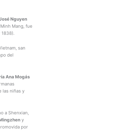
José Nguyen
r Minh Mang, fue
† 1838).
Vietnam, san
mpo del
ía Ana Mogás
ermanas
 las niñas y
no a Shenxian,
 Mingzhen
y
 promovida por