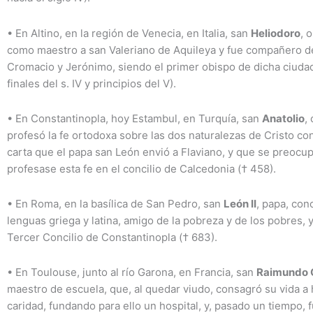
•
En Altino, en la región de Venecia, en Italia, san
Heliodoro
, 
como maestro a san Valeriano de Aquileya y fue compañero d
Cromacio y Jerónimo, siendo el primer obispo de dicha ciudad
finales del s. IV y principios del V).
•
En Constantinopla, hoy Estambul, en Turquía, san
Anatolio
,
profesó la fe ortodoxa sobre las dos naturalezas de Cristo co
carta
que el papa san León envió a Flaviano, y que se preocu
profesase esta fe en el concilio de Calcedonia († 458).
•
En Roma, en la basílica de San Pedro, san
León II
, papa, con
lenguas griega y latina, amigo de la pobreza y de los pobres, 
Tercer Concilio de Constantinopla († 683).
•
En Toulouse, junto al río Garona, en Francia, san
Raimundo 
maestro de escuela, que, al quedar viudo, consagró su vida a
caridad, fundando para ello un hospital, y, pasado un tiempo, 