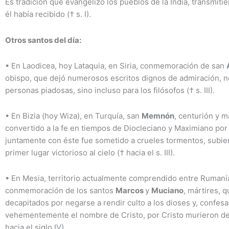
Es tradición que evangelizó los pueblos de la India, transmitié
él había recibido († s. I).
Otros santos del día:
•
En Laodicea, hoy Lataquia, en Siria, conmemoración de san
obispo, que dejó numerosos escritos dignos de admiración, no
personas piadosas, sino incluso para los filósofos († s. III).
•
En Bizia (hoy Wiza), en Turquía, san
Memnón
, centurión y má
convertido a la fe en tiempos de Diocleciano y Maximiano por
juntamente con éste fue sometido a crueles tormentos, subie
primer lugar victorioso al cielo († hacia el s. III).
•
En Mesia, territorio actualmente comprendido entre Rumanía
conmemoración de los santos
Marcos
y
Muciano
, mártires, 
decapitados por negarse a rendir culto a los dioses y, confes
vehementemente el nombre de Cristo, por Cristo murieron de
hacia el siglo IV).