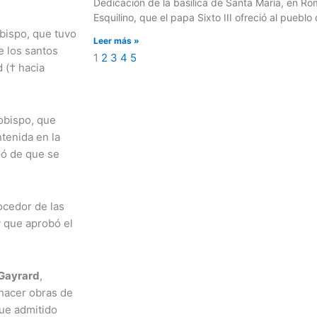
Dedicación de la basílica de Santa María, en Ro
Esquilino, que el papa Sixto III ofreció al puebl
obispo, que tuvo
Leer más »
e los santos
1
2
3
4
5
 († hacia
 obispo, que
ntenida en la
pó de que se
ocedor de las
y que aprobó el
Gayrard
,
 hacer obras de
fue admitido