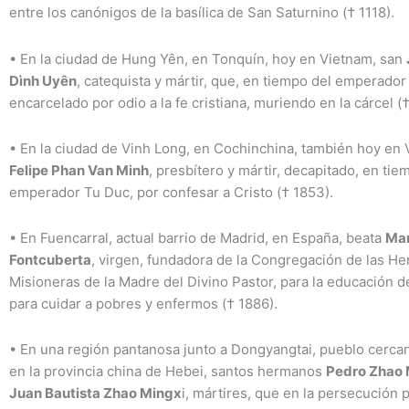
entre los canónigos de la basílica de San Saturnino († 1118).
•
En la ciudad de Hung Yên, en Tonquín, hoy en Vietnam, san
Dình Uyên
, catequista y mártir, que, en tiempo del emperado
encarcelado por odio a la fe cristiana, muriendo en la cárcel (
•
En la ciudad de Vinh Long, en Cochinchina, también hoy en 
Felipe Phan Van Minh
, presbítero y mártir, decapitado, en tie
emperador Tu Duc, por confesar a Cristo († 1853).
•
En Fuencarral, actual barrio de Madrid, en España, beata
Mar
Fontcuberta
, virgen, fundadora de la Congregación de las H
Misioneras de la Madre del Divino Pastor, para la educación de
para cuidar a pobres y enfermos († 1886).
•
En una región pantanosa junto a Dongyangtai, pueblo cerca
en la provincia china de Hebei, santos hermanos
Pedro Zhao
Juan Bautista Zhao Mingx
i, mártires, que en la persecución