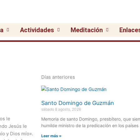
ia
Actividades
Meditación
Enlace
Días anteriores
Página
Página
Página
Página
Página
Santo Domingo de Guzmán
sábado 8 agosto, 2026
os le
Memoria de santo Domingo, presbítero, que sie
humilde ministro de la predicación en los países 
ndo Jesús le
ío y Dios mío».
Leer más »