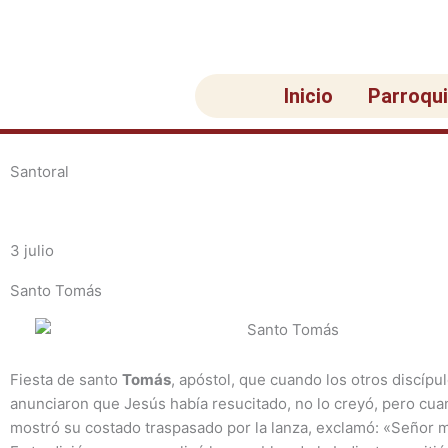
Ir
al
contenido
Inicio
Parroqu
Santoral
3 julio
Santo Tomás
Fiesta de santo
Tomás
, apóstol, que cuando los otros discípul
anunciaron que Jesús había resucitado, no lo creyó, pero cua
mostró su costado traspasado por la lanza, exclamó: «Señor m