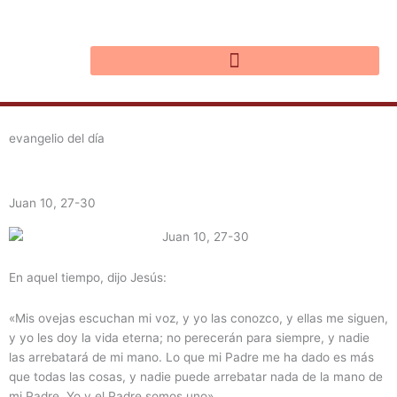
Ir
al
contenido
evangelio del día
Juan 10, 27-30
En aquel tiempo, dijo Jesús:
«Mis ovejas escuchan mi voz, y yo las conozco, y ellas me siguen,
y yo les doy la vida eterna; no perecerán para siempre, y nadie
las arrebatará de mi mano. Lo que mi Padre me ha dado es más
que todas las cosas, y nadie puede arrebatar nada de la mano de
mi Padre. Yo y el Padre somos uno».