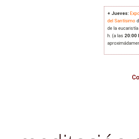
+ Jueves:
Expo
del Santísimo
d
de la eucaristía
h. (a las
20:00 
aproximádamen
Co