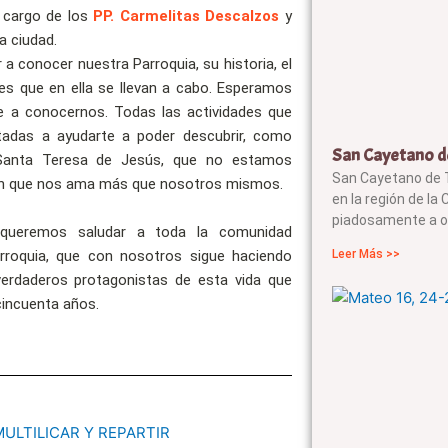
 cargo de los
PP. Carmelitas Descalzos
y
a ciudad.
 a conocer nuestra Parroquia, su historia, el
des que en ella se llevan a cabo. Esperamos
e a conocernos. Todas las actividades que
tadas a ayudarte a poder descubrir, como
San Cayetano d
Santa Teresa de Jesús, que no estamos
San Cayetano de T
en que nos ama más que nosotros mismos.
en la región de la
piadosamente a o
 queremos saludar a toda la comunidad
Leer Más >>
arroquia, que con nosotros sigue haciendo
verdaderos protagonistas de esta vida que
incuenta años.