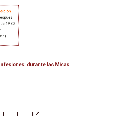
sición
espués
 de 19:30
h.
te)
nfesiones: durante las Misas