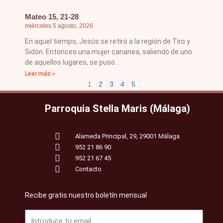
Mateo 15, 21-28
miércoles 5 agosto, 2026
En aquel tiempo, Jesús se retiró a la región de Tiro y
Sidón. Entonces una mujer cananea, saliendo de uno
de aquellos lugares, se puso
Leer más »
1
2
3
4
5
Parroquia Stella Maris (Málaga)
Alameda Principal, 29, 29001 Málaga
952 21 86 90
952 21 67 45
Contacto
Recibe gratis nuestro boletín mensual
Email