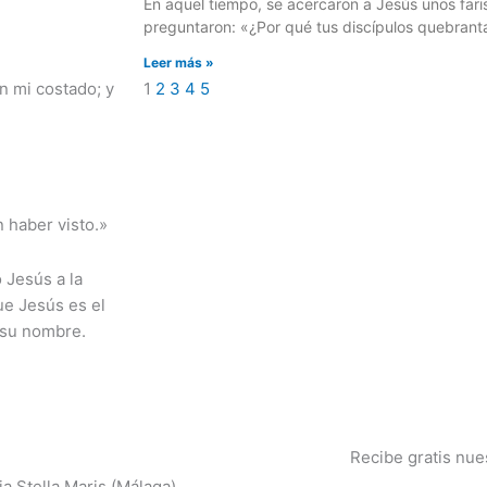
En aquel tiempo, se acercaron a Jesús unos fari
preguntaron: «¿Por qué tus discípulos quebranta
Leer más »
1
2
3
4
5
n mi costado; y
 haber visto.»
 Jesús a la
ue Jesús es el
n su nombre.
Recibe gratis nue
a Stella Maris (Málaga)