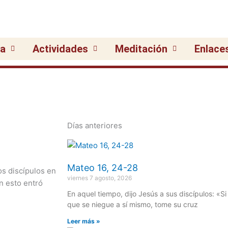
ia
Actividades
Meditación
Enlace
Días anteriores
Página
Página
Página
Página
Página
Mateo 16, 24-28
os discípulos en
viernes 7 agosto, 2026
n esto entró
En aquel tiempo, dijo Jesús a sus discípulos: «Si
que se niegue a sí mismo, tome su cruz
Leer más »