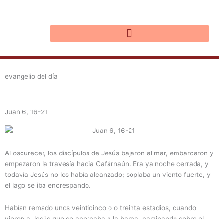
Ir
al
contenido
evangelio del día
Juan 6, 16-21
Al oscurecer, los discípulos de Jesús bajaron al mar, embarcaron y
empezaron la travesía hacia Cafárnaún. Era ya noche cerrada, y
todavía Jesús no los había alcanzado; soplaba un viento fuerte, y
el lago se iba encrespando.
Habían remado unos veinticinco o o treinta estadios, cuando
vieron a Jesús que se acercaba a la barca, caminando sobre el