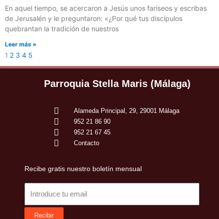
En aquel tiempo, se acercaron a Jesús unos fariseos y escribas
de Jerusalén y le preguntaron: «¿Por qué tus discípulos
quebrantan la tradición de nuestros
Leer más »
1
2
3
4
5
Parroquia Stella Maris (Málaga)
Alameda Principal, 29, 29001 Málaga
952 21 86 90
952 21 67 45
Contacto
Recibe gratis nuestro boletín mensual
Email
Recibir