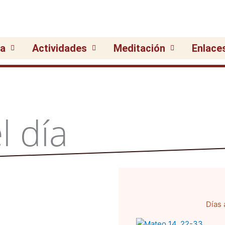
ia
Actividades
Meditación
Enlace
l día
Días 
Pági
P