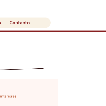
s
Contacto
anteriores
na
ágina
Página
Página
Página