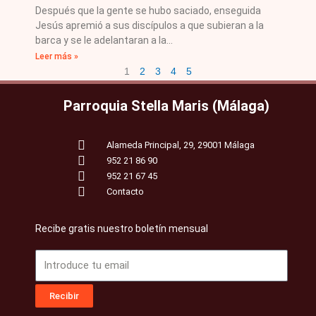
Después que la gente se hubo saciado, enseguida
Jesús apremió a sus discípulos a que subieran a la
barca y se le adelantaran a la
Leer más »
1
2
3
4
5
Parroquia Stella Maris (Málaga)
Alameda Principal, 29, 29001 Málaga
952 21 86 90
952 21 67 45
Contacto
Recibe gratis nuestro boletín mensual
Email
Recibir