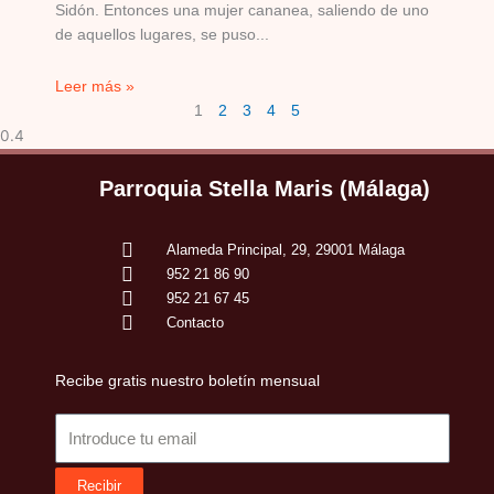
Sidón. Entonces una mujer cananea, saliendo de uno
de aquellos lugares, se puso
Leer más »
1
2
3
4
5
Parroquia Stella Maris (Málaga)
Alameda Principal, 29, 29001 Málaga
952 21 86 90
952 21 67 45
Contacto
Recibe gratis nuestro boletín mensual
Email
Recibir