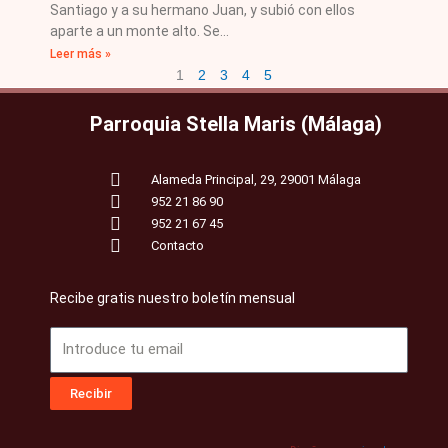
Santiago y a su hermano Juan, y subió con ellos
aparte a un monte alto. Se
Leer más »
1
2
3
4
5
Parroquia Stella Maris (Málaga)
Alameda Principal, 29, 29001 Málaga
952 21 86 90
952 21 67 45
Contacto
Recibe gratis nuestro boletín mensual
Email
Recibir