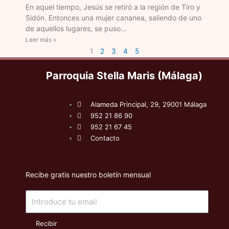
En aquel tiempo, Jesús se retiró a la región de Tiro y
Sidón. Entonces una mujer cananea, saliendo de uno
de aquellos lugares, se puso
Leer más »
1
2
3
4
5
Parroquia Stella Maris (Málaga)
Alameda Principal, 29, 29001 Málaga
952 21 86 90
952 21 67 45
Contacto
Recibe gratis nuestro boletín mensual
Email
Recibir