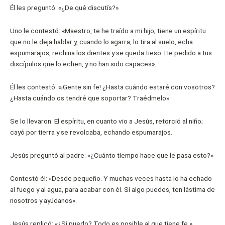
Él les preguntó: «¿De qué discutís?»
Uno le contestó: «Maestro, te he traído a mi hijo; tiene un espíritu
que no le deja hablar y, cuando lo agarra, lo tira al suelo, echa
espumarajos, rechina los dientes y se queda tieso. He pedido a tus
discípulos que lo echen, y no han sido capaces».
Él les contestó: «¡Gente sin fe! ¿Hasta cuándo estaré con vosotros?
¿Hasta cuándo os tendré que soportar? Traédmelo».
Se lo llevaron. El espíritu, en cuanto vio a Jesús, retorció al niño;
cayó por tierra y se revolcaba, echando espumarajos.
Jesús preguntó al padre: «¿Cuánto tiempo hace que le pasa esto?»
Contestó él: «Desde pequeño. Y muchas veces hasta lo ha echado
al fuego y al agua, para acabar con él. Si algo puedes, ten lástima de
nosotros y ayúdanos».
Jesús replicó: «¿Si puedo? Todo es posible al que tiene fe.»