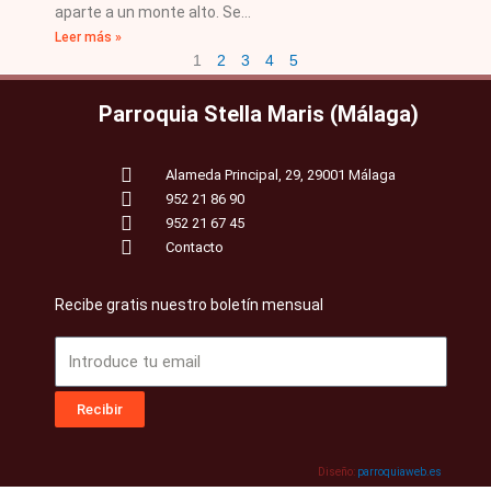
aparte a un monte alto. Se
Leer más »
1
2
3
4
5
Parroquia Stella Maris (Málaga)
Alameda Principal, 29, 29001 Málaga
952 21 86 90
952 21 67 45
Contacto
Recibe gratis nuestro boletín mensual
Email
Recibir
Diseño:
parroquiaweb.es