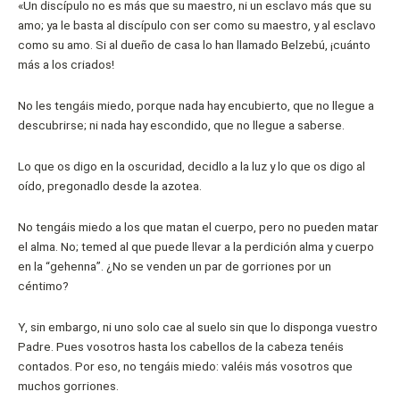
«Un discípulo no es más que su maestro, ni un esclavo más que su
amo; ya le basta al discípulo con ser como su maestro, y al esclavo
como su amo. Si al dueño de casa lo han llamado Belzebú, ¡cuánto
más a los criados!
No les tengáis miedo, porque nada hay encubierto, que no llegue a
descubrirse; ni nada hay escondido, que no llegue a saberse.
Lo que os digo en la oscuridad, decidlo a la luz y lo que os digo al
oído, pregonadlo desde la azotea.
No tengáis miedo a los que matan el cuerpo, pero no pueden matar
el alma. No; temed al que puede llevar a la perdición alma y cuerpo
en la “gehenna”. ¿No se venden un par de gorriones por un
céntimo?
Y, sin embargo, ni uno solo cae al suelo sin que lo disponga vuestro
Padre. Pues vosotros hasta los cabellos de la cabeza tenéis
contados. Por eso, no tengáis miedo: valéis más vosotros que
muchos gorriones.