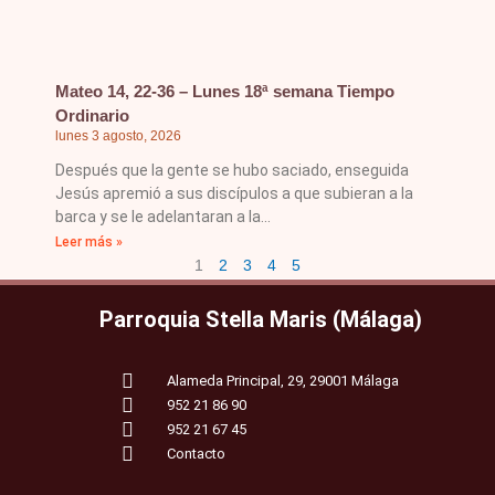
Mateo 14, 22-36 – Lunes 18ª semana Tiempo
Ordinario
lunes 3 agosto, 2026
Después que la gente se hubo saciado, enseguida
Jesús apremió a sus discípulos a que subieran a la
barca y se le adelantaran a la
Leer más »
1
2
3
4
5
Parroquia Stella Maris (Málaga)
Alameda Principal, 29, 29001 Málaga
952 21 86 90
952 21 67 45
Contacto