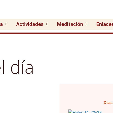
ia
Actividades
Meditación
Enlace
l día
Días 
Pági
P