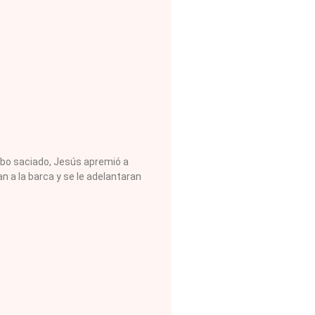
bo saciado, Jesús apremió a
n a la barca y se le adelantaran