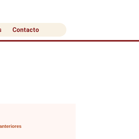
s
Contacto
anteriores
na
ágina
Página
Página
Página