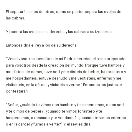
El separará a unos de otros, como un pastor separa las ovejas de
las cabras.
Y pondrá las ovejas a su derecha y las cabras a su izquierda.
Entonces dirá el rey a los de su derecha:
“Venid vosotros, benditos de mi Padre; heredad el reino preparado
para vosotros desde la creación del mundo. Porque tuve hambre y
me disteis de comer, tuve sed y me disteis de beber, fui forastero y
me hospedasteis, estuve desnudo y me vestisteis, enfermo y me
visitasteis, en la cárcel y vinisteis a verme.” Entonces los justos le
contestarán:
“Señor, ¿cuándo te vimos con hambre y te alimentamos, o con sed
y te dimos de beber?; ¿cuándo te vimos forastero y te
hospedamos, o desnudo y te vestimos?; ¿cuándo te vimos enfermo
o en la cárcel y fuimos a verte?” Y el rey les dirá: