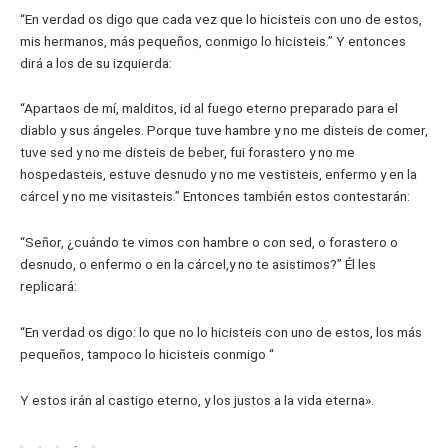
“En verdad os digo que cada vez que lo hicisteis con uno de estos,
mis hermanos, más pequeños, conmigo lo hicisteis.” Y entonces
dirá a los de su izquierda:
“Apartaos de mí, malditos, id al fuego eterno preparado para el
diablo y sus ángeles. Porque tuve hambre y no me disteis de comer,
tuve sed y no me disteis de beber, fui forastero y no me
hospedasteis, estuve desnudo y no me vestisteis, enfermo y en la
cárcel y no me visitasteis.” Entonces también estos contestarán:
“Señor, ¿cuándo te vimos con hambre o con sed, o forastero o
desnudo, o enfermo o en la cárcel,y no te asistimos?” Él les
replicará:
“En verdad os digo: lo que no lo hicisteis con uno de estos, los más
pequeños, tampoco lo hicisteis conmigo “
Y estos irán al castigo eterno, y los justos a la vida eterna».