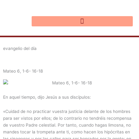
Ir
al
contenido
evangelio del día
Mateo 6, 1-6- 16-18
En aquel tiempo, dijo Jesús a sus discípulos:
«Cuidad de no practicar vuestra justicia delante de los hombres
para ser vistos por ellos; de lo contrario no tendréis recompensa
de vuestro Padre celestial. Por tanto, cuando hagas limosna, no
mandes tocar la trompeta ante ti, como hacen los hipócritas en
las sinagogas y por las calles para ser honrados por la gente; en