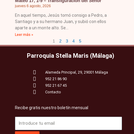
Mateo 17, 1-9 – Transfiguración del Señor
jueves 6 agosto, 2026
En aquel tiempo, Jesús tomó consigo a Pedro, a
Santiago y a su hermano Juan, y subió con ellos
aparte a un monte alto. Se
Leer más »
1
2
3
4
5
Parroquia Stella Maris (Málaga)
Alameda Principal, 29, 29001 Málaga
952 21 86 90
952 21 67 45
Contacto
Recibe gratis nuestro boletín mensual
Email