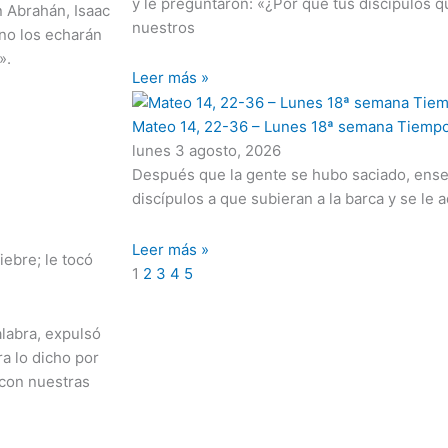
y le preguntaron: «¿Por qué tus discípulos q
 Abrahán, Isaac
nuestros
ino los echarán
».
Leer más »
Mateo 14, 22-36 – Lunes 18ª semana Tiempo
lunes 3 agosto, 2026
Después que la gente se hubo saciado, ens
discípulos a que subieran a la barca y se le a
Leer más »
iebre; le tocó
1
2
3
4
5
labra, expulsó
ra lo dicho por
 con nuestras