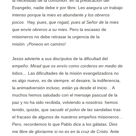
la necesidad de la comunión: en la predicación del
Evangelio, nadie debe ir por libre. Les asegura un trabajo
intenso porque
la mies es abundante y los obreros
pocos.
Hay, pues,
que rogad, pues al Señor de la mies
que envíe obreros a su mies.
Pero la escasez de
misioneros no debe retrasar la urgencia de la
misión:
¡Poneos en camino!
Jesús advierte a sus discípulos de la dificultad del
empeño:
Mirad que os envío como corderos en medio de
lobos…
Las dificultades de la misión evangelizadora no
es algo nuevo, es de siempre: el desaire, la indiferencia,
la animadversión incluso, están ya desde el inicio… A
muchos hemos saludado con el mensaje pascual de la
paz y no ha sido recibida, volviendo a nosotros: hemos
tenido, quizás, que
sacudir el polvo de las sandalias
tras
el fracaso de algunos de nuestros empeños misioneros…
Pero, recordemos lo que Pablo dice a los gálatas:
Dios
me libre de gloriarme si no es en la cruz de Cristo.
Ante