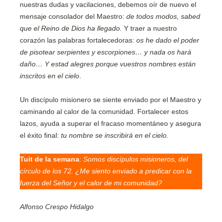
nuestras dudas y vacilaciones, debemos oír de nuevo el
mensaje consolador del Maestro:
de todos modos, sabed
que el Reino de Dios ha llegado.
Y traer a nuestro
corazón las palabras fortalecedoras:
os he dado el poder
de pisotear serpientes y escorpiones… y nada os hará
daño… Y estad alegres porque vuestros nombres están
inscritos en el cielo
.
Un discípulo misionero se siente enviado por el Maestro y
caminando al calor de la comunidad. Fortalecer estos
lazos, ayuda a superar el fracaso momentáneo y asegura
el éxito final:
tu nombre se inscribirá en el cielo.
Tuit de la semana
:
Somos discípulos misioneros, del
círculo de los 72. ¿Me siento enviado a predicar con la
fuerza del Señor y el calor de mi comunidad?
Alfonso Crespo Hidalgo