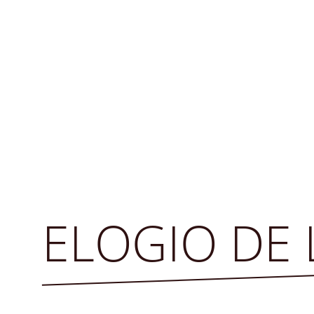
Ir
al
contenido
ELOGIO DE 