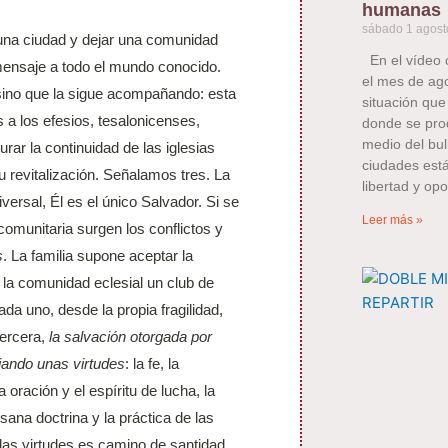
humanas
sábado 1 agost
 una ciudad y dejar una comunidad
En el vídeo 
 mensaje a todo el mundo conocido.
el mes de ag
sino que la sigue acompañando: esta
situación que
 a los efesios, tesalonicenses,
donde se pro
medio del bull
ar la continuidad de las iglesias
ciudades está
su revitalización. Señalamos tres. La
libertad y opo
iversal, Él es el único Salvador. Si se
Leer más »
 comunitaria surgen los conflictos y
s
. La familia supone aceptar la
 la comunidad eclesial un club de
da uno, desde la propia fragilidad,
tercera,
la salvación otorgada por
ajando unas virtudes
: la fe, la
 oración y el espíritu de lucha, la
sana doctrina y la práctica de las
las virtudes es camino de santidad.