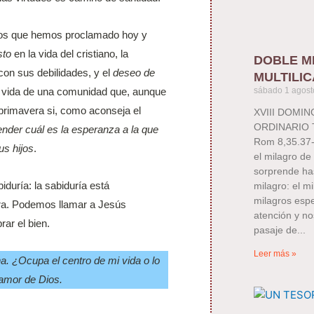
sios que hemos proclamado hoy y
sto
en la vida del cristiano, la
DOBLE M
on sus debilidades, y el
deseo de
MULTILIC
la vida de una comunidad que, aunque
sábado 1 agost
 primavera si, como aconseja el
XVIII DOMI
ORDINARIO TE
nder cuál es la esperanza a la que
Rom 8,35.37-
us hijos
.
el milagro de 
sorprende ha
iduría: la sabiduría está
milagro: el m
milagros espe
tura. Podemos llamar a Jesús
atención y no
rar el bien.
pasaje de
Leer más »
na. ¿Ocupa el centro de mi vida o lo
 amor de Dios.