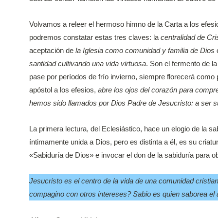
Volvamos a releer el hermoso himno de la Carta a los efe
podremos constatar estas tres claves: la
centralidad de Cri
aceptación de
la Iglesia como comunidad y familia de Dios
c
santidad cultivando una vida virtuosa
. Son el fermento de 
pase por períodos de frío invierno, siempre florecerá como
apóstol a los efesios,
abre los ojos del corazón para compre
hemos sido llamados por Dios Padre de Jesucristo: a ser s
La primera lectura, del Eclesiástico, hace un elogio de la sab
íntimamente unida a Dios, pero es distinta a él, es su cria
«Sabiduría de Dios» e invocar el don de la sabiduría para ob
Jesucristo es el centro de la vida de una comunidad cristia
compagino con otros intereses? Sabio es quien saborea el