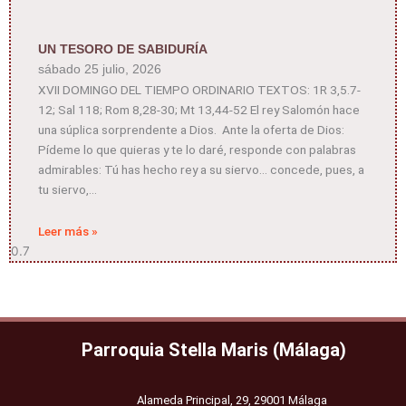
UN TESORO DE SABIDURÍA
sábado 25 julio, 2026
XVII DOMINGO DEL TIEMPO ORDINARIO TEXTOS: 1R 3,5.7-
12; Sal 118; Rom 8,28-30; Mt 13,44-52 El rey Salomón hace
una súplica sorprendente a Dios. Ante la oferta de Dios:
Pídeme lo que quieras y te lo daré, responde con palabras
admirables: Tú has hecho rey a su siervo… concede, pues, a
tu siervo,
Leer más »
Parroquia Stella Maris (Málaga)
Alameda Principal, 29, 29001 Málaga