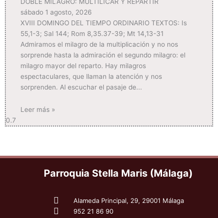
DOBLE MILAGRO: MULTILICAR Y REPARTIR
sábado 1 agosto, 2026
XVIII DOMINGO DEL TIEMPO ORDINARIO TEXTOS: Is
55,1-3; Sal 144; Rom 8,35.37-39; Mt 14,13-31
Admiramos el milagro de la multiplicación y no nos
sorprende hasta la admiración el segundo milagro: el
milagro mayor del reparto. Hay milagros
espectaculares, que llaman la atención y nos
sorprenden. Al escuchar el pasaje de
Leer más »
Parroquia Stella Maris (Málaga)
Alameda Principal, 29, 29001 Málaga
952 21 86 90