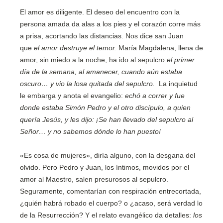
El amor es diligente. El deseo del encuentro con la
persona amada da alas a los pies y el corazón corre más
a prisa, acortando las distancias. Nos dice san Juan
que
el amor destruye el temor.
María Magdalena, llena de
amor, sin miedo a la noche, ha ido al sepulcro
el primer
día de la semana, al amanecer, cuando aún estaba
oscuro… y vio la losa quitada del sepulcro.
La inquietud
le embarga y anota el evangelio:
echó a correr y fue
donde estaba Simón Pedro y el otro discípulo, a quien
quería Jesús, y les dijo: ¡Se
han llevado del sepulcro al
Señor… y no sabemos dónde lo han puesto!
«Es cosa de mujeres», diría alguno, con la desgana del
olvido. Pero Pedro y Juan, los íntimos, movidos por el
amor al Maestro, salen presurosos al sepulcro.
Seguramente, comentarían con respiración entrecortada,
¿quién habrá robado el cuerpo? o ¿acaso, será verdad lo
de la Resurrección? Y el relato evangélico da detalles:
los