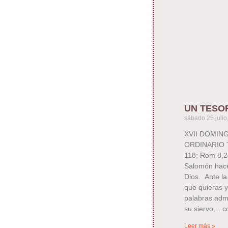
UN TESO
sábado 25 julio
XVII DOMIN
ORDINARIO T
118; Rom 8,2
Salomón hace
Dios. Ante la
que quieras y
palabras adm
su siervo… co
Leer más »