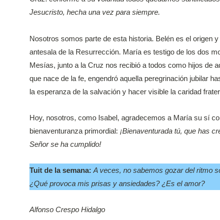
Jesucristo, hecha una vez para siempre.
Nosotros somos parte de esta historia. Belén es el origen y
antesala de la Resurrección. María es testigo de los dos mo
Mesías, junto a la Cruz nos recibió a todos como hijos de a
que nace de la fe, engendró aquella peregrinación jubilar ha
la esperanza de la salvación y hacer visible la caridad frate
Hoy, nosotros, como Isabel, agradecemos a María su sí con
bienaventuranza primordial:
¡Bienaventurada tú, que has cre
Señor se ha cumplido!
Tuit de la semana:
A veces, no sabemos gozar del ritmo 
¿Qué provoca mis prisas y ansiedades? ¿Es el amor?
Alfonso Crespo Hidalgo