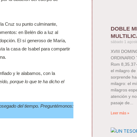
 la Cruz su punto culminante,
DOBLE M
mentos: en Belén dio a luz al
MULTILIC
dopción. El sí generoso de María,
sábado 1 agost
sta la casa de Isabel para compartir
XVIII DOMI
rna.
ORDINARIO TE
Rom 8,35.37-
el milagro de 
fiado y le alabamos, con la
sorprende ha
ído, porque lo que te ha dicho el
milagro: el m
milagros espe
atención y no
pasaje de
sosegado del tiempo. Preguntémonos:
Leer más »