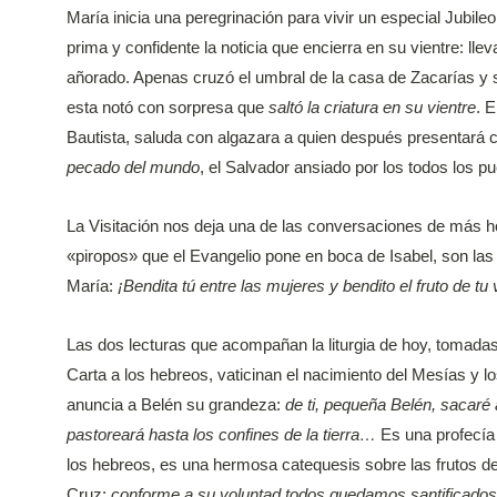
María inicia una peregrinación para vivir un especial Jubileo
prima y confidente la noticia que encierra en su vientre: ll
añorado. Apenas cruzó el umbral de la casa de Zacarías y s
esta notó con sorpresa que
saltó la criatura en su vientre
. 
Bautista, saluda con algazara a quien después presentará
pecado del mundo
, el Salvador ansiado por los todos los p
La Visitación nos deja una de las conversaciones de más h
«piropos» que el Evangelio pone en boca de Isabel, son las
María:
¡Bendita tú entre las mujeres y bendito el fruto de tu
Las dos lecturas que acompañan la liturgia de hoy, tomadas 
Carta a los hebreos, vaticinan el nacimiento del Mesías y lo
anuncia a Belén su grandeza:
de ti, pequeña Belén, sacaré
pastoreará hasta los confines de la tierra…
Es una profecía
los hebreos, es una hermosa catequesis sobre las frutos del 
Cruz:
conforme a su voluntad todos quedamos santificados 