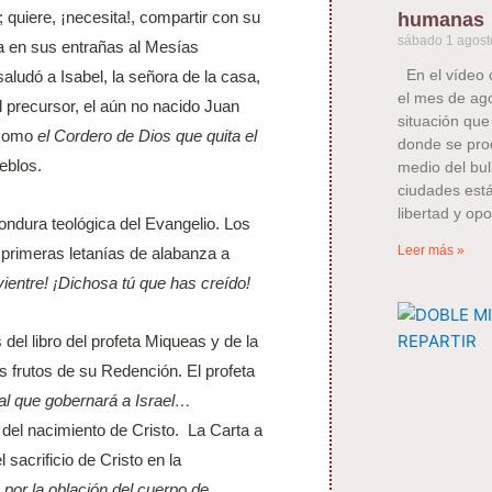
; quiere, ¡necesita!, compartir con su
humanas
sábado 1 agost
eva en sus entrañas al Mesías
En el vídeo 
aludó a Isabel, la señora de la casa,
el mes de ag
El precursor, el aún no nacido Juan
situación que
 como
el Cordero de Dios que quita el
donde se pro
ueblos.
medio del bull
ciudades está
libertad y opo
ondura teológica del Evangelio. Los
Leer más »
 primeras letanías de alabanza a
 vientre! ¡Dichosa tú que has creído!
del libro del profeta Miqueas y de la
s frutos de su Redención. El profeta
 al que gobernará a Israel…
 del nacimiento de Cristo. La Carta a
sacrificio de Cristo en la
por la oblación del cuerpo de