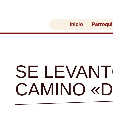
Ir
al
contenido
Inicio
Parroqui
SE LEVANT
CAMINO «D