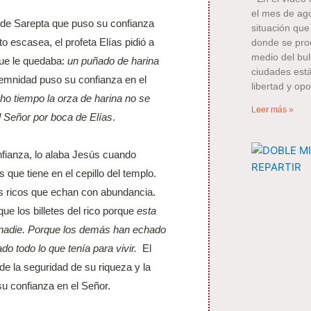
el mes de ag
a de Sarepta que puso su confianza
situación que
o escasea, el profeta Elías pidió a
donde se pro
medio del bull
que le quedaba:
un puñado de harina
ciudades está
lemnidad puso su confianza en el
libertad y opo
o tiempo la orza de harina no se
Leer más »
el Señor por boca de Elías
.
nfianza, lo alaba Jesús cuando
que tiene en el cepillo del templo.
 ricos que echan con abundancia.
ue los billetes del rico porque
esta
 nadie. Porque los demás han echado
do todo lo que tenía para vivir.
El
de la seguridad de su riqueza y la
su confianza en el Señor.