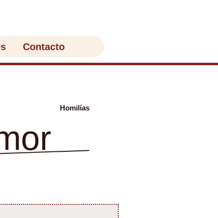
es
Contacto
Homilías
amor