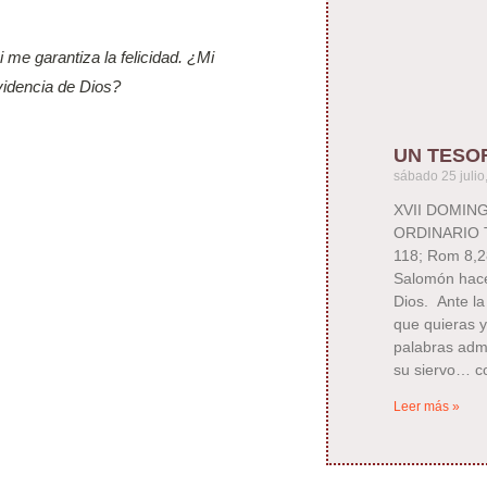
 me garantiza la felicidad. ¿Mi
videncia de Dios?
UN TESO
sábado 25 julio
XVII DOMIN
ORDINARIO T
118; Rom 8,2
Salomón hace
Dios. Ante la
que quieras y
palabras adm
su siervo… co
Leer más »