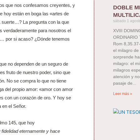
 los que nos confesamos creyentes, y
DOBLE M
e hoy están en boga las «artes de
MULTILIC
sábado 1 agost
la suerte…? La pregunta con la que
es verdaderamente para nosotros el
XVIII DOMI
ORDINARIO TE
es… por si acaso? ¿Dónde tenemos
Rom 8,35.37-
el milagro de 
sorprende ha
milagro: el m
que no dependen de un seguro de
milagros espe
 es fruto de nuestro poder, sino que
atención y no
zón. No se compra lo que no tiene
pasaje de
aga del propio amor: «amor con amor
Leer más »
es con un corazón de oro. Y hoy se
 en el Señor.
almo 145, que hoy
fidelidad eternamente y hace