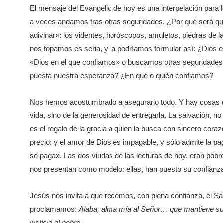
El mensaje del Evangelio de hoy es una interpelación para
a veces andamos tras otras seguridades. ¿Por qué será qu
adivinar»: los videntes, horóscopos, amuletos, piedras de 
nos topamos es seria, y la podríamos formular así: ¿Dios 
«Dios en el que confiamos» o buscamos otras seguridad
puesta nuestra esperanza? ¿En qué o quién confiamos?
Nos hemos acostumbrado a asegurarlo todo. Y hay cosas 
vida, sino de la generosidad de entregarla. La salvación, no
es el regalo de la gracia a quien la busca con sincero cora
precio: y el amor de Dios es impagable, y sólo admite la p
se paga». Las dos viudas de las lecturas de hoy, eran pobr
nos presentan como modelo: ellas, han puesto su confianza
Jesús nos invita a que recemos, con plena confianza, el S
proclamamos:
Alaba, alma mía al Señor… que mantiene su 
justicia al pobre..
.