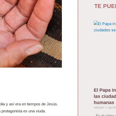
TE PUE
El Papa in
las ciuda
humanas
blia y así era en tiempos de Jesús.
sábado 1 agost
 protagonista es una viuda.
En el vídeo 