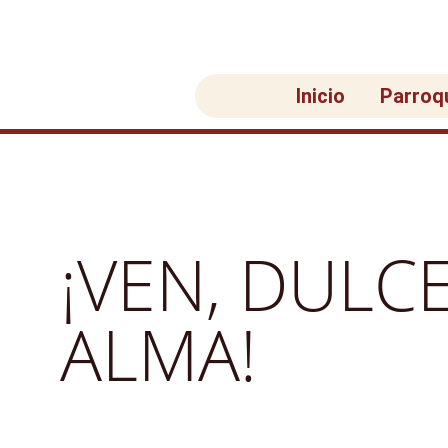
Ir
al
contenido
Inicio
Parroq
¡VEN, DULC
ALMA!