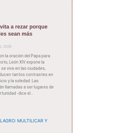
vita a rezar porque
des sean más
o, 2026
on la oración del Papa para
sto, León XIV expone la
 se vive en las ciudades,
ducen tantos contrastes en
icio y la soledad. Las
án llamadas a ser lugares de
rtunidad -dice el