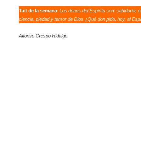
Tuit de la semana
:
Los dones del Espíritu son:
sabiduría, e
ciencia, piedad y temor de Dios ¿Qué don pido, hoy, al Espí
Alfonso Crespo Hidalgo