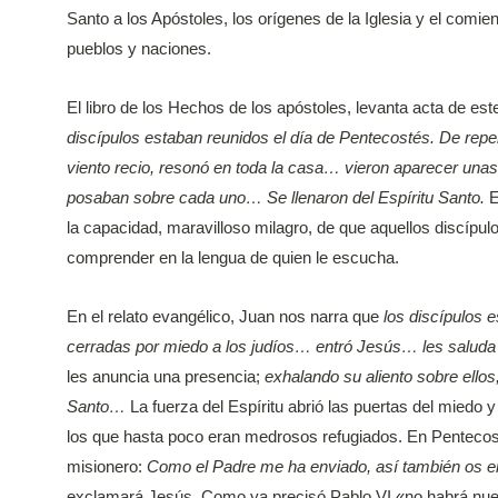
Santo a los Apóstoles, los orígenes de la Iglesia y el comie
pueblos y naciones.
El libro de los Hechos de los apóstoles, levanta acta de es
discípulos estaban reunidos el día de Pentecostés. De repe
viento recio, resonó en toda la casa… vieron aparecer una
posaban sobre cada uno… Se llenaron del Espíritu Santo.
E
la capacidad, maravilloso milagro, de que aquellos discípulo
comprender en la lengua de quien le escucha.
En el relato evangélico, Juan nos narra que
los discípulos 
cerradas por miedo a los judíos… entró Jesús… les salud
les anuncia una presencia;
exhalando su aliento sobre ellos, 
Santo…
La fuerza del Espíritu abrió las puertas del miedo 
los que hasta poco eran medrosos refugiados. En Pentecost
misionero:
Como el Padre me ha enviado, así también os e
exclamará Jesús. Como ya precisó Pablo VI «no habrá nuev