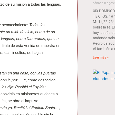
sábado 8 agost
nzo de su misión a todas las lenguas,
XIX DOMINGO
TEXTOS: 1R 19
Mt 14,22-23
te acontecimiento:
Todos los
sobre la fe. E
nte un ruido de cielo, como de un
hoy: Jesús a
andando sobre
s lenguas, como llamaradas, que se
Pedro de acor
l fruto de esta venida se muestra en
él también a 
s, casi incultos, se hagan
Leer más »
están en una casa, con las puertas
a con la paz …
Y, como despedida,
les dijo: Recibid el Espíritu
y convirtió en misioneros audaces a
és, se abre el impulso
nvío yo
.
Recibid el Espíritu Santo…
,
a evangelización posible sin la