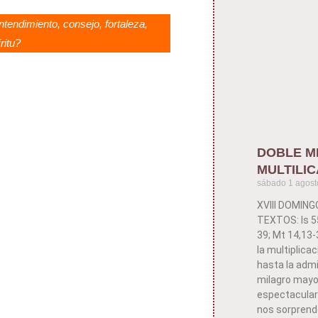
ntendimiento, consejo, fortaleza,
ritu?
DOBLE M
MULTILIC
sábado 1 agost
XVIII DOMIN
TEXTOS: Is 55
39; Mt 14,13
la multiplica
hasta la admi
milagro mayor
espectaculare
nos sorprende