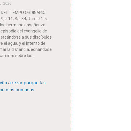
o, 2026
 DEL TIEMPO ORDINARIO
,9-11; Sal 84; Rom 9,1-5;
 Una hermosa enseñanza
l episodio del evangelio de
cercándose a sus discípulos,
 el agua, y el intento de
tar la distancia, echándose
caminar sobre las