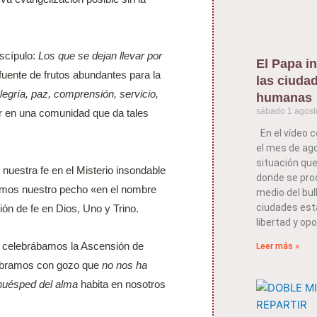
iscípulo:
Los que se dejan llevar por
El Papa in
s fuente de frutos abundantes para la
las ciuda
legría, paz, comprensión, servicio,
humanas
sábado 1 agost
vir en una comunidad que da tales
En el vídeo c
el mes de ago
situación que
nuestra fe en el Misterio insondable
donde se pro
namos nuestro pecho «en el nombre
medio del bull
ciudades est
ión de fe en Dios, Uno y Trino.
libertad y opo
do celebrábamos la Ascensión de
Leer más »
elebramos con gozo que
no nos ha
 huésped del alma
habita en nosotros