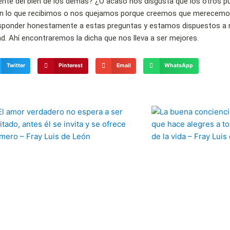
te del bien de los demás? ¿O acaso nos disgusta que los otros p
 lo que recibimos o nos quejamos porque creemos que merecem
esponder honestamente a estas preguntas y estamos dispuestos a 
d. Ahí encontraremos la dicha que nos lleva a ser mejores.
Twitter
Pinterest
Email
WhatsApp
Página
Página
Página
Página
Página