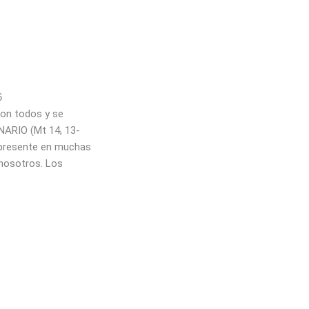
6
ron todos y se
INARIO (Mt 14, 13-
 presente en muchas
 nosotros. Los