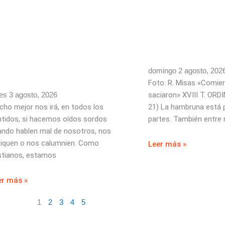
domingo 2 agosto, 202
Foto: R. Misas «Comie
es 3 agosto, 2026
saciaron» XVIII T. ORD
ho mejor nos irá, en todos los
21) La hambruna está
tidos, si hacemos oídos sordos
partes. También entre
ando hablen mal de nosotros, nos
tiquen o nos calumnien. Como
Leer más »
stianos, estamos
er más »
1
2
3
4
5