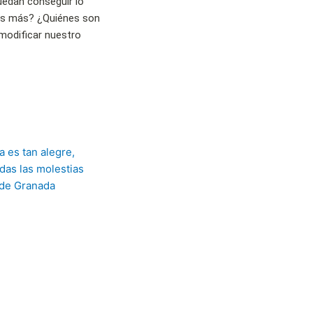
uedan conseguir lo
os más? ¿Quiénes son
modificar nuestro