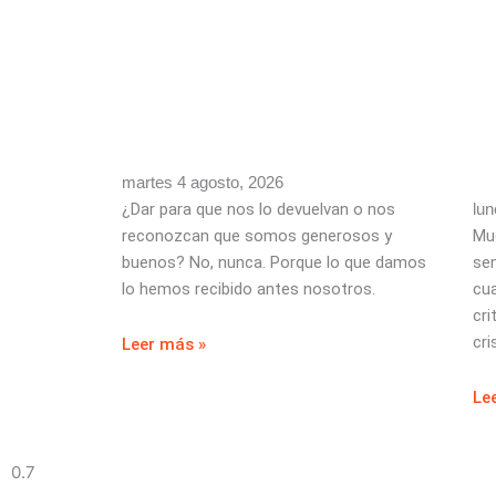
martes 4 agosto, 2026
¿Dar para que nos lo devuelvan o nos
lun
reconozcan que somos generosos y
Muc
buenos? No, nunca. Porque lo que damos
sen
lo hemos recibido antes nosotros.
cu
cri
cri
Leer más »
Le