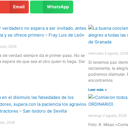
Email
WhatsApp
osto, 2026
miércoles 5 agosto, 202
 de verdad siempre da el primer paso. No se
a espera de que sea el otro quien lo haga. Dar
Si tenemos paz dent
rectamente, la alegrí
podremos disimular.
»
encontremos
Leer más »
domingo 2 agosto, 2026
sto, 2026
Foto: R. Misas «Comie