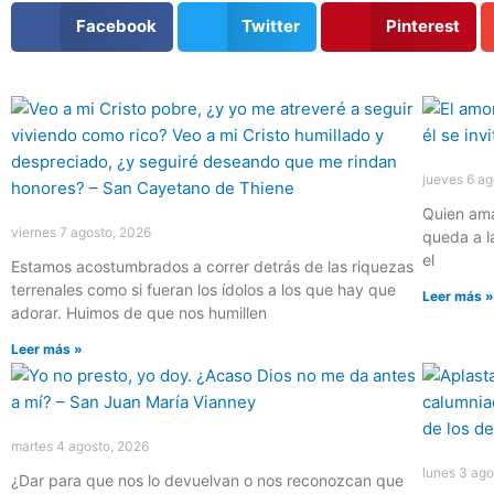
Facebook
Twitter
Pinterest
Página
Página
Página
Página
Página
jueves 6 ag
Quien ama
viernes 7 agosto, 2026
queda a l
el
Estamos acostumbrados a correr detrás de las riquezas
terrenales como si fueran los ídolos a los que hay que
Leer más 
adorar. Huimos de que nos humillen
Leer más »
martes 4 agosto, 2026
lunes 3 ago
¿Dar para que nos lo devuelvan o nos reconozcan que