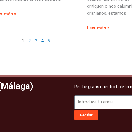
critiquen o nos calum
cristianos, estamos
er más »
Leer más »
1
2
3
4
5
 (Málaga)
Recibe gratis nuestro boletín
Email
Recibir