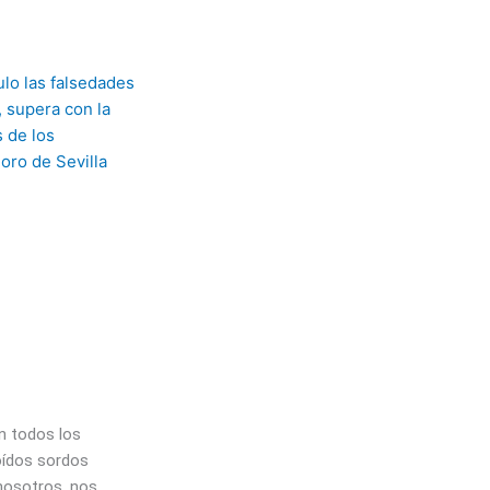
n todos los
oídos sordos
nosotros, nos