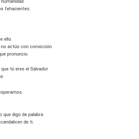
la humanidad.
os fehacientes.
 ello.
 no actúo con convicción
que pronuncio.
que tú eres el Salvador.
ás
 esperamos.
 que digo de palabra.
candalicen de ti.