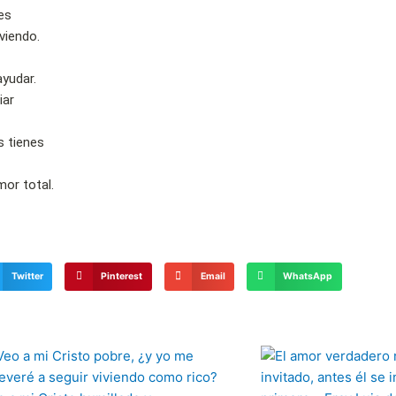
es
viendo.
yudar.
iar
s tienes
mor total.
Twitter
Pinterest
Email
WhatsApp
Página
Página
Página
Página
Página