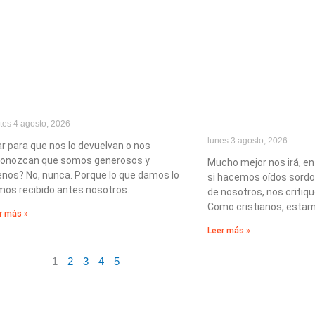
tes 4 agosto, 2026
lunes 3 agosto, 2026
r para que nos lo devuelvan o nos
conozcan que somos generosos y
Mucho mejor nos irá, en
nos? No, nunca. Porque lo que damos lo
si hacemos oídos sord
os recibido antes nosotros.
de nosotros, nos critiq
Como cristianos, esta
r más »
Leer más »
1
2
3
4
5