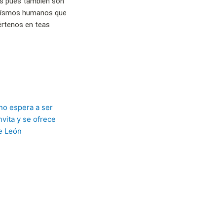
s pues también son
 egoísmos humanos que
értenos en teas