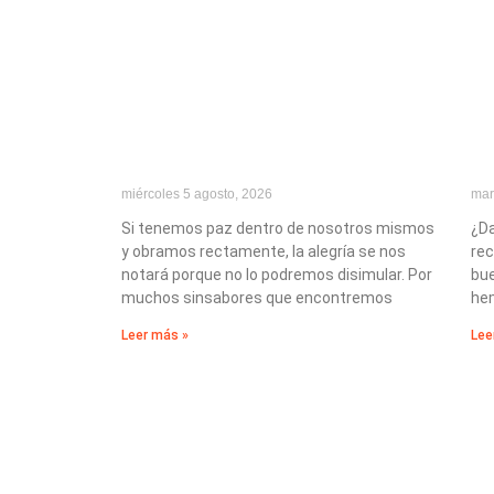
miércoles 5 agosto, 2026
mar
Si tenemos paz dentro de nosotros mismos
¿Da
y obramos rectamente, la alegría se nos
re
notará porque no lo podremos disimular. Por
bue
muchos sinsabores que encontremos
hem
Leer más »
Lee