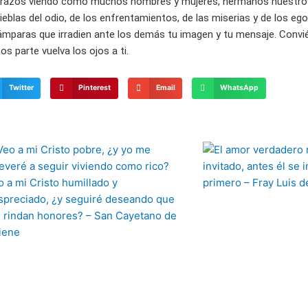
 brazos viendo cómo muchos hombres y mujeres, hermanos nuestro
tinieblas del odio, de los enfrentamientos, de las miserias y de los
mparas que irradien ante los demás tu imagen y tu mensaje. Convi
 parte vuelva los ojos a ti.
Twitter
Pinterest
Email
WhatsApp
Página
Página
Página
Página
Página