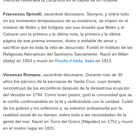
mientras celebraba la Eucaristía en la capilla de un hospital.
Francesco Spinelli
, sacerdote diocesano. Siempre, y sobre todo
en los momentos tempestuosos de su existencia, se inspiró en el
misterio de Belén y del Gólgota; por eso enseñó que Belén y el
Calvario son la primera y la última nota, la primera y la última
página de ese poema inmenso, divino e inefable de amor y
sacrificio que es toda la vida de Jesucristo. Fundó el Instituto de las
Religiosas Adoratrices del Santísimo Sacramento. Nació en Milán
(Italia) en 1853 y murió en
Rivolta d’Adda, Italia
en 1913.
Vincenzo Romano
, sacerdote diocesano. Durante más de 30
años fue párroco de la parroquia de Santa Cruz, cuyo templo
reconstruyó de los escombros después de la desastrosa erupción
del Vesubio en 1794. Como buen pastor, guió la comunidad que se
le confió confirmándola en la fe y vivificándola con la caridad. Cuidó
de los pobres y los enfermos y, se interesó activamente por la
realidad social de su tiempo, sobre todo a las necesidades de la
gente del mar. Nació en Torre del Greco (Nápoles) en 1751 y murió
en el mismo lugar en 1831.