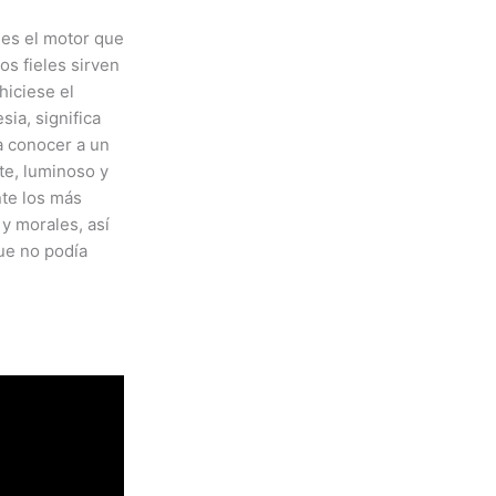
 es el motor que
os fieles sirven
hiciese el
sia, significa
a conocer a un
te, luminoso y
nte los más
 y morales, así
ue no podía