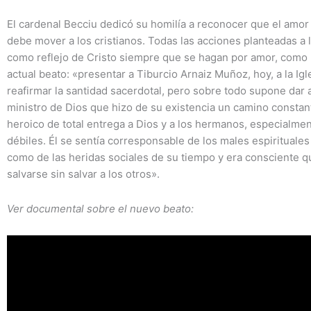
El cardenal Becciu dedicó su homilía a reconocer que el amor
debe mover a los cristianos. Todas las acciones planteadas a l
como reflejo de Cristo siempre que se hagan por amor, como 
actual beato: «presentar a Tiburcio Arnaiz Muñoz, hoy, a la Igle
reafirmar la santidad sacerdotal, pero sobre todo supone dar 
ministro de Dios que hizo de su existencia un camino constan
heroico de total entrega a Dios y a los hermanos, especialme
débiles. Él se sentía corresponsable de los males espirituales
como de las heridas sociales de su tiempo y era consciente q
salvarse sin salvar a los otros».
Ver documental sobre el nuevo beato: