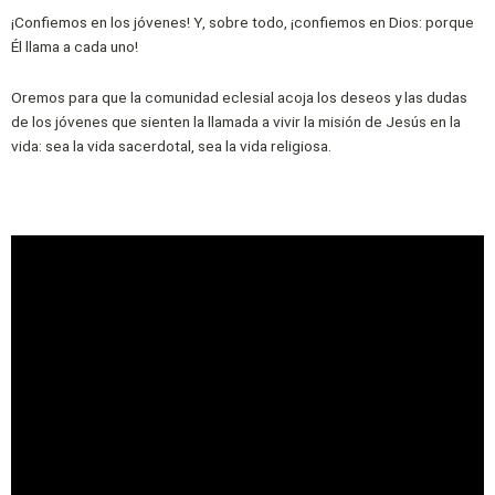
¡Confiemos en los jóvenes! Y, sobre todo, ¡confiemos en Dios: porque
Él llama a cada uno!
Oremos para que la comunidad eclesial acoja los deseos y las dudas
de los jóvenes que sienten la llamada a vivir la misión de Jesús en la
vida: sea la vida sacerdotal, sea la vida religiosa.