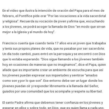
En el video que ilustra la intención de oración del Papa para el mes de
febrero, el Pontífice pide orar “Por las vocaciones a la vida sacerdotal
y religiosa”. Recuerda su vocación de joven y afirma que, escuchando
a los jóvenes, se podrá acoger la llamada de Dios “en modo que sirvan
mejor a la Iglesia y al mundo de hoy”.
Francisco cuenta que cuando tenía 17 años era un joven que trabajaba
y tenía sus propios planes de vida, que no pasaban por ser sacerdote.
Un día todo cambió, pues entró en la parroquia y se encontró con Dios
que lo estaba esperando. “Dios sigue llamando a los jóvenes también
hoy, en ocasiones de maneras que no imaginamos”, dice el Papa, quien
añade que es importante crear un ambiente de escucha para que así
los jóvenes puedan expresar sus inquietudes y sentirse “amados
como son y por lo que son”. Ese entorno debe ser un lugar donde los
jóvenes puedan oír y responder libremente a la llamada del Señor,
guiados por una comunidad que los acompañe y respete su libertad.
El santo Padre afirma que debemos tener confianza en los jóvenes y
esperar en ellos y, sobre todo, en Dios, que es quien llama a cada uno.