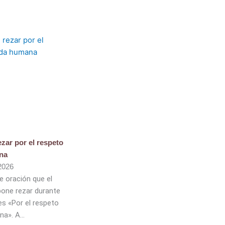
ezar por el respeto
ana
 2026
e oración que el
one rezar durante
 es «Por el respeto
na». A