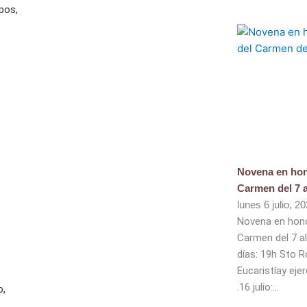
rpos,
Novena en hon
Carmen del 7 a
lunes 6 julio, 2
Novena en hono
Carmen del 7 al
días: 19h Sto 
Eucaristíay eje
.16 julio:
o,