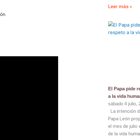
Leer más »
ión.
El Papa pide r
a la vida hum
sábado 4 julio,
La intención d
Papa León prop
el mes de julio
de la vida huma