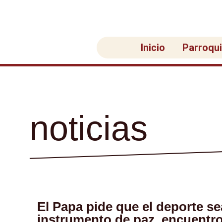
Ir
al
contenido
Inicio
Parroqu
noticias
El Papa pide que el deporte s
instrumento de paz, encuentro