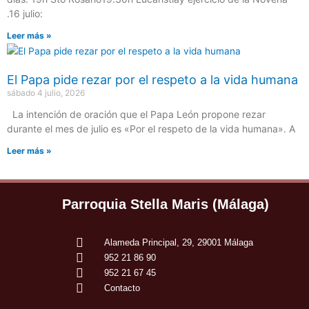
.16 julio:
Leer más »
El Papa pide rezar por el respeto a la vida humana
sábado 4 julio, 2026
La intención de oración que el Papa León propone rezar
durante el mes de julio es «Por el respeto de la vida humana». A
Leer más »
Parroquia Stella Maris (Málaga)
Alameda Principal, 29, 29001 Málaga
952 21 86 90
952 21 67 45
Contacto