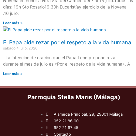
Novena en honor a Ntra Sra del Carmen del 7 al 15 julio.Todos los
días: 19h Sto Rosario19.30h Eucaristíay ejercicio de la Novena
.16 julio:
Leer más »
El Papa pide rezar por el respeto a la vida humana
sábado 4 julio, 2026
La intención de oración que el Papa León propone rezar
durante el mes de julio es «Por el respeto de la vida humana». A
Leer más »
Parroquia Stella Maris (Málaga)
Alameda Principal, 29, 29001 Málaga
952 21 86 90
952 21 67 45
Contacto