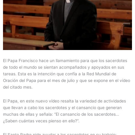
El Papa Francisco hace un llamamiento para que los sacerdotes
de todo el mundo se sientan acompañados y apoyados en sus
tareas. Esta es la intención que confía a la Red Mundial de
Oración del Papa para el mes de julio y que se expone en el vídeo
del citado mes.
El Papa, en este nuevo vídeo resalta la variedad de actividades
que llevan a cabo los sacerdotes y el cansancio que generan
muchas de ellas y señala: “El cansancio de los sacerdotes…
¿Saben cuántas veces pienso en ello?”.
El Santo Padre pide ayudar a los sacerdotes en su trabajo: