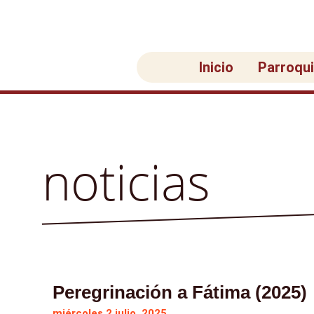
Ir
al
contenido
Inicio
Parroqu
noticias
Peregrinación a Fátima (2025)
miércoles 2 julio, 2025