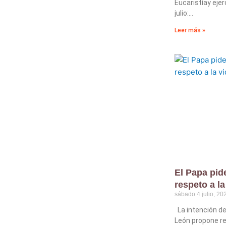
Eucaristíay ejer
julio:
Leer más »
El Papa pide
respeto a l
sábado 4 julio, 20
La intención de
León propone re