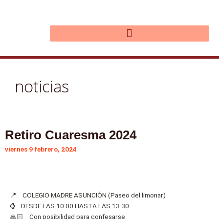
Ir
al
contenido
noticias
Retiro Cuaresma 2024
viernes 9 febrero, 2024
📍 COLEGIO MADRE ASUNCIÓN (Paseo del limonar)
⌚️ DESDE LAS 10:00 HASTA LAS 13:30
🙏🏻 Con posibilidad para confesarse