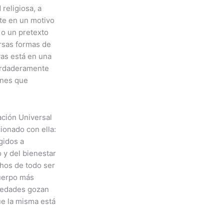
religiosa, a
rte en un motivo
 o un pretexto
ersas formas de
vas está en una
erdaderamente
ones que
ación Universal
ionado con ella:
gidos a
o y del bienestar
chos de todo ser
uerpo más
ciedades gozan
e la misma está