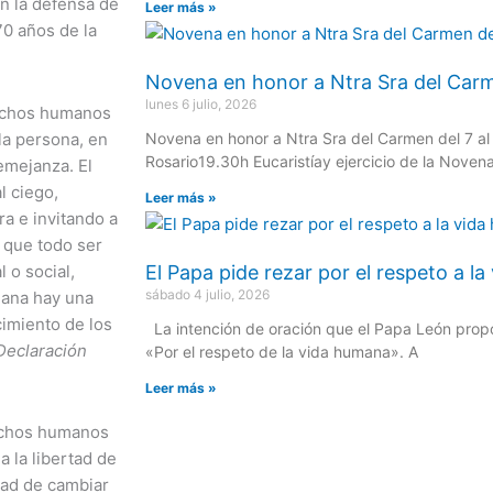
n la defensa de
Leer más »
0 años de la
Novena en honor a Ntra Sra del Carme
lunes 6 julio, 2026
rechos humanos
 la persona, en
Novena en honor a Ntra Sra del Carmen del 7 al 1
Rosario19.30h Eucaristíay ejercicio de la Novena 
emejanza. El
l ciego,
Leer más »
ra e invitando a
 que todo ser
 o social,
El Papa pide rezar por el respeto a l
sábado 4 julio, 2026
iana hay una
cimiento de los
La intención de oración que el Papa León propo
Declaración
«Por el respeto de la vida humana». A
Leer más »
rechos humanos
a la libertad de
tad de cambiar