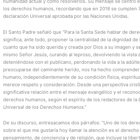
humanidad actual y cómo resolverlos. Su mensaje se centró e
los derechos humanos, recordando que en 2018 se cumplen 7
declaración Universal aprobada por las Naciones Unidas.
El Santo Padre señaló que “Para la Santa Sede hablar de de
significa, ante todo, proponer la centralidad de la dignidad de
cuanto que ha sido querida y creada por Dios a su imagen y s
mismo Señor Jesús, curando al leproso, devolviendo la vista a
deteniéndose con el publicano, perdonando la vida a la adúlte
preocuparse del caminante herido, nos ha hecho comprender
humano, independientemente de su condición física, espiritual
merece respeto y consideración. Desde una perspectiva crist
significativa relación entre el mensaje evangélico y el recono
derechos humanos, según el espíritu de los redactores de la
Universal de los Derechos Humanos
.”
De su discurso, entresacamos dos párrafos: “Uno de los de
sobre el que me gustaría hoy llamar la atención es el derecho 
pensamiento, de conciencia y de religión, que incluye l
a liber