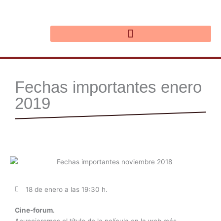
Ir
al
contenido
Fechas importantes enero
2019
18 de enero a las 19:30 h.
Cine-forum.
Anunciaremos el título de la película en la web más