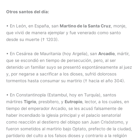
Otros santos del día:
• En León, en España, san
Martino de la Santa Cruz
, monje,
que vivió de manera ejemplar y fue venerado como santo
desde su muerte († 1203).
• En Cesárea de Mauritania (hoy Argelia), san
Arcadio
, mártir,
que se escondió en tiempo de persecución, pero, al ser
detenido un familiar suyo se presentó espontáneamente al juez
y, por negarse a sacrificar a los dioses, sufrió dolorosos
tormentos hasta consumar su martirio († hacia el año 304).
• En Constantinopla (Estambul, hoy en Turquía), santos
mártires
Tigrio
, presbítero, y
Eutropio
, lector, a los cuales, en
tiempo del emperador Arcadio, se les acusó falsamente de
haber incendiado la iglesia principal y el palacio senatorial
como reacción al destierro del obispo san Juan Crisóstomo, y
fueron sometidos al martirio bajo Optato, prefecto de la ciudad,
partidario del culto a los falsos dioses y contrario a la religión