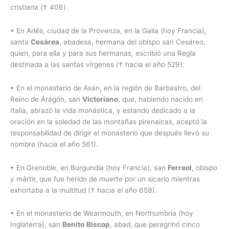
cristiana († 406).
• En Arlés, ciudad de la Provenza, en la Galia (hoy Francia),
santa
Cesárea
, abadesa, hermana del obispo san Cesáreo,
quien, para ella y para sus hermanas, escribió una Regla
destinada a las santas vírgenes († hacia el año 529).
• En el monasterio de Asán, en la región de Barbastro, del
Reino de Aragón, san
Victoriano
, que, habiendo nacido en
Italia, abrazó la vida monástica, y estando dedicado a la
oración en la soledad de las montañas pirenaicas, aceptó la
responsabilidad de dirigir el monasterio que después llevó su
nombre (hacia el año 561).
• En Grenoble, en Burgundia (hoy Francia), san
Ferreol
, obispo
y mártir, que fue herido de muerte por un sicario mientras
exhortaba a la multitud († hacia el año 659).
• En el monasterio de Wearmouth, en Northumbria (hoy
Inglaterra), san
Benito
Biscop
, abad, que peregrinó cinco