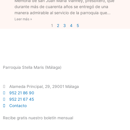
Memoria de san Juan María Vianney, presbítero, que
durante más de cuarenta años se entregó de una
manera admirable al servicio de la parroquia que
Leer más »
1
2
3
4
5
Parroquia Stella Maris (Málaga)
Alameda Principal, 29, 29001 Málaga
952 21 86 90
952 21 67 45
Contacto
Recibe gratis nuestro boletín mensual