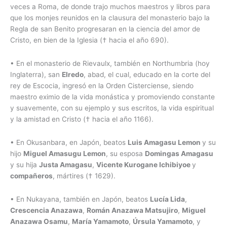
veces a Roma, de donde trajo muchos maestros y libros para
que los monjes reunidos en la clausura del monasterio bajo la
Regla de san Benito progresaran en la ciencia del amor de
Cristo, en bien de la Iglesia († hacia el año 690).
• En el monasterio de Rievaulx, también en Northumbria (hoy
Inglaterra), san
Elredo
, abad, el cual, educado en la corte del
rey de Escocia, ingresó en la Orden Cisterciense, siendo
maestro eximio de la vida monástica y promoviendo constante
y suavemente, con su ejemplo y sus escritos, la vida espiritual
y la amistad en Cristo († hacia el año 1166).
• En Okusanbara, en Japón, beatos
Luis Amagasu Lemon
y su
hijo
Miguel Amasugu Lemon
, su esposa
Domingas Amagasu
y su hija
Justa Amagasu
,
Vicente Kurogane Ichibiyoe
y
compañeros
, mártires († 1629).
• En Nukayana, también en Japón, beatos
Lucía Lida
,
Crescencia Anazawa
,
Román Anazawa Matsujiro
,
Miguel
Anazawa Osamu
,
María Yamamoto
,
Úrsula Yamamoto
, y