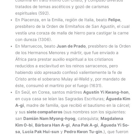
columna en trato íntimo con Cristo, y compuso diversos
tratados de temas ascéticos y gozó de carismas
espirituales (592).
En Piacenza, en la Emilia, región de Italia, beato
Felipe
,
presbítero de la Orden de Ermitaños de San Agustín, el cual
vestía una coraza de malla de hierro para castigar la carne
con dureza (1306).
En Marruecos, beato
Juan de Prado
, presbítero de la Orden
de los Hermanos Menores y mártir, que fue enviado a
África para prestar auxilio espiritual a los cristianos
reducidos a esclavitud en los reinos sarracenos, pero
habiendo sido apresado confesó valientemente la fe de
Cristo ante el soberano Mulay al-Walid y, por mandato de
éste, consumó el martirio por el fuego (1631).
En Seúl, en Corea, santos mártires
Agustín Yi Kwang-hon
,
en cuya casa se leían las Sagradas Escrituras;
Águeda Kim
A-gi
, madre de familia, que recibió el bautismo en la cárcel;
y sus
siete compañeros
(sus nombres son los siguientes:
san
Damián Nam Myong-hyog
, catequista;
Magdalena
Kim O-bi
,
Bárbara Han A-gi
,
Ana Pak A-gi
,
Águeda Yi So-
sa
,
Lucía Pak Hui-sun
y
Pedro Kwon Tu-gin
.), que fueron