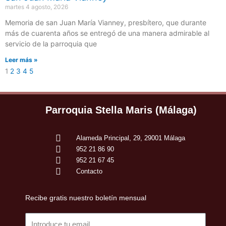
martes 4 agosto, 2026
Memoria de san Juan María Vianney, presbítero, que durante
más de cuarenta años se entregó de una manera admirable al
servicio de la parroquia que
Leer más »
1
2
3
4
5
Parroquia Stella Maris (Málaga)
Alameda Principal, 29, 29001 Málaga
952 21 86 90
952 21 67 45
Contacto
Recibe gratis nuestro boletín mensual
Email