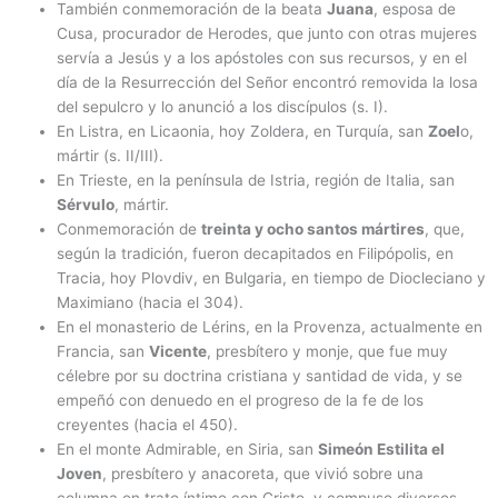
También conmemoración de la beata
Juana
, esposa de
Cusa, procurador de Herodes, que junto con otras mujeres
servía a Jesús y a los apóstoles con sus recursos, y en el
día de la Resurrección del Señor encontró removida la losa
del sepulcro y lo anunció a los discípulos (s. I).
En Listra, en Licaonia, hoy Zoldera, en Turquía, san
Zoel
o,
mártir (s. II/III).
En Trieste, en la península de Istria, región de Italia, san
Sérvulo
, mártir.
Conmemoración de
treinta y ocho santos mártires
, que,
según la tradición, fueron decapitados en Filipópolis, en
Tracia, hoy Plovdiv, en Bulgaria, en tiempo de Diocleciano y
Maximiano (hacia el 304).
En el monasterio de Lérins, en la Provenza, actualmente en
Francia, san
Vicente
, presbítero y monje, que fue muy
célebre por su doctrina cristiana y santidad de vida, y se
empeñó con denuedo en el progreso de la fe de los
creyentes (hacia el 450).
En el monte Admirable, en Siria, san
Simeón Estilita el
Joven
, presbítero y anacoreta, que vivió sobre una