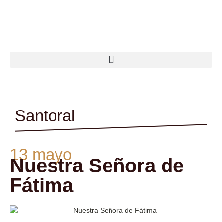
Ir
al
contenido
Santoral
13 mayo
Nuestra Señora de
Fátima