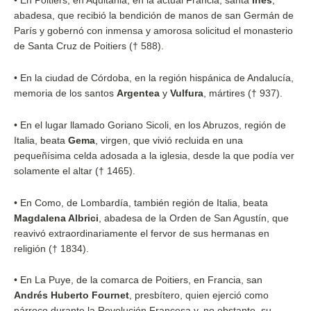
•
En Poitiers, en Aquitania, en la actual Francia, santa
Inés
,
abadesa, que recibió la bendición de manos de san Germán de
París y gobernó con inmensa y amorosa solicitud el monasterio
de Santa Cruz de Poitiers († 588).
•
En la ciudad de Córdoba, en la región hispánica de Andalucía,
memoria de los santos
Argentea
y
Vulfura
, mártires († 937).
•
En el lugar llamado Goriano Sicoli, en los Abruzos, región de
Italia, beata
Gema
, virgen, que vivió recluida en una
pequeñísima celda adosada a la iglesia, desde la que podía ver
solamente el altar († 1465).
•
En Como, de Lombardía, también región de Italia, beata
Magdalena Albrici
, abadesa de la Orden de San Agustín, que
reavivó extraordinariamente el fervor de sus hermanas en
religión († 1834).
•
En La Puye, de la comarca de Poitiers, en Francia, san
Andrés Huberto Fournet
, presbítero, quien ejerció como
párroco durante la Revolución Francesa y, no obstante, su