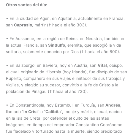
Otros santos del día:
•
En la ciudad de Agen, en Aquitania, actualmente en Francia,
san
Caprasio
, mártir († hacia el año 303).
•
En Aussonce, en la región de Reims, en Neustria, también en
la actual Francia, san
Sindulfo
, eremita, que escogió la vida
solitaria, solamente conocido por Dios († hacia el año 600).
•
En Salzburgo, en Baviera, hoy en Austria, san
Vital
, obispo,
el cual, originario de Hibernia (hoy Irlanda), fue discípulo de san
Ruperto, compañero en sus viajes e imitador de sus trabajos y
vigilias, y elegido su sucesor, convirtió a la fe de Cristo a la
población de Pinsgau († hacia el año 730).
•
En Constantinopla, hoy Estambul, en Turquía, san
Andrés
,
llamado “
in Crisi
” o “
Calibit
a”, monje y mártir, el cual, nacido
en la isla de Creta, por defender el culto de las santas
imágenes, en tiempo del emperador Constantino Coprónomo
fue flagelado y torturado hasta la muerte, siendo precipitado