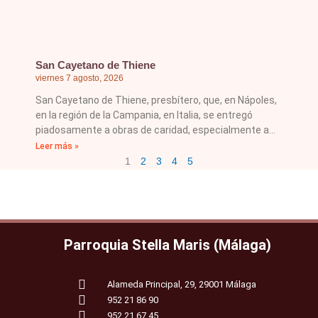
San Cayetano de Thiene
viernes 7 agosto, 2026
San Cayetano de Thiene, presbítero, que, en Nápoles,
en la región de la Campania, en Italia, se entregó
piadosamente a obras de caridad, especialmente a
Leer más »
1
2
3
4
5
Parroquia Stella Maris (Málaga)
Alameda Principal, 29, 29001 Málaga
952 21 86 90
952 21 67 45