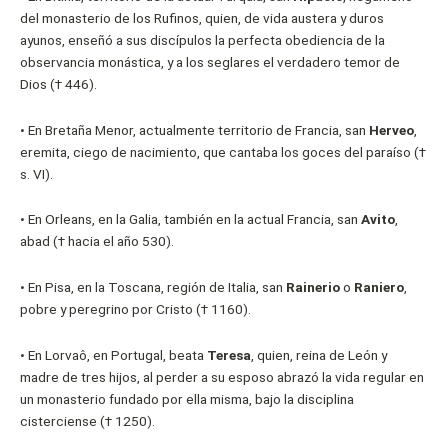
del monasterio de los Rufinos, quien, de vida austera y duros
ayunos, enseñó a sus discípulos la perfecta obediencia de la
observancia monástica, y a los seglares el verdadero temor de
Dios († 446).
•
En Bretaña Menor, actualmente territorio de Francia, san
Herveo
,
eremita, ciego de nacimiento, que cantaba los goces del paraíso (†
s. VI).
•
En Orleans, en la Galia, también en la actual Francia, san
Avito
,
abad († hacia el año 530).
•
En Pisa, en la Toscana, región de Italia, san
Rainerio
o
Raniero
,
pobre y peregrino por Cristo († 1160).
•
En Lorvaô, en Portugal, beata
Teresa
, quien, reina de León y
madre de tres hijos, al perder a su esposo abrazó la vida regular en
un monasterio fundado por ella misma, bajo la disciplina
cisterciense († 1250).