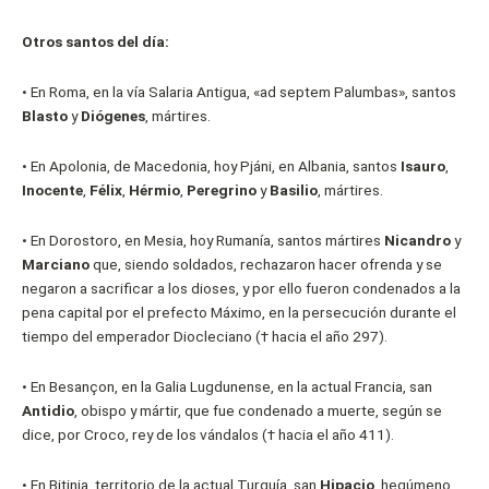
Otros santos del día:
•
En Roma, en la vía Salaria Antigua, «ad septem Palumbas», santos
Blasto
y
Diógenes
, mártires.
•
En Apolonia, de Macedonia, hoy Pjáni, en Albania, santos
Isauro
,
Inocente
,
Félix
,
Hérmio
,
Peregrino
y
Basilio
, mártires.
•
En Dorostoro, en Mesia, hoy Rumanía, santos mártires
Nicandro
y
Marciano
que, siendo soldados, rechazaron hacer ofrenda y se
negaron a sacrificar a los dioses, y por ello fueron condenados a la
pena capital por el prefecto Máximo, en la persecución durante el
tiempo del emperador Diocleciano († hacia el año 297).
•
En Besançon, en la Galia Lugdunense, en la actual Francia, san
Antidio
, obispo y mártir, que fue condenado a muerte, según se
dice, por Croco, rey de los vándalos († hacia el año 411).
•
En Bitinia, territorio de la actual Turquía, san
Hipacio
, hegúmeno