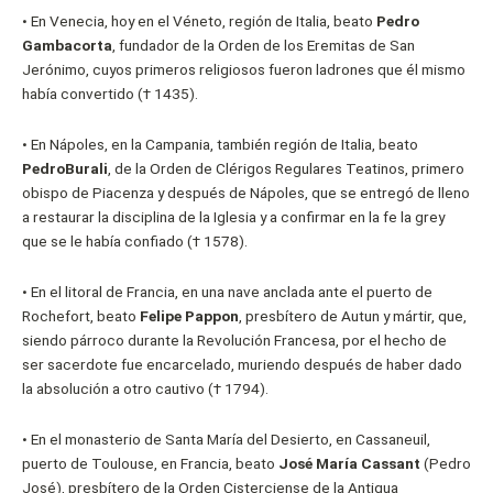
•
En Venecia, hoy en el Véneto, región de Italia, beato
Pedro
Gambacorta
, fundador de la Orden de los Eremitas de San
Jerónimo, cuyos primeros religiosos fueron ladrones que él mismo
había convertido († 1435).
•
En Nápoles, en la Campania, también región de Italia, beato
PedroBurali
, de la Orden de Clérigos Regulares Teatinos, primero
obispo de Piacenza y después de Nápoles, que se entregó de lleno
a restaurar la disciplina de la Iglesia y a confirmar en la fe la grey
que se le había confiado († 1578).
•
En el litoral de Francia, en una nave anclada ante el puerto de
Rochefort, beato
Felipe Pappon
, presbítero de Autun y mártir, que,
siendo párroco durante la Revolución Francesa, por el hecho de
ser sacerdote fue encarcelado, muriendo después de haber dado
la absolución a otro cautivo († 1794).
•
En el monasterio de Santa María del Desierto, en Cassaneuil,
puerto de Toulouse, en Francia, beato
José María Cassant
(Pedro
José), presbítero de la Orden Cisterciense de la Antigua