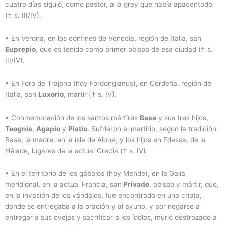
cuatro días siguió, como pastor, a la grey que había apacentado
(† s. III/IV).
•
En Verona, en los confines de Venecia, región de Italia, san
Euprepio
, que es tenido como primer obispo de esa ciudad († s.
III/IV).
•
En Foro de Trajano (hoy Fordongianus), en Cerdeña, región de
Italia, san
Luxorio
, mártir († s. IV).
•
Conmemoración de los santos mártires
Basa
y sus tres hijos,
Teognis
,
Agapio
y
Pistio
. Sufrieron el martirio, según la tradición:
Basa, la madre, en la isla de Alone, y los hijos en Edessa, de la
Hélade, lugares de la actual Grecia († s. IV).
•
En el territorio de los gábalos (hoy Mende), en la Galia
meridional, en la actual Francia, san
Privado
, obispo y mártir, que,
en la invasión de los vándalos, fue encontrado en una cripta,
donde se entregaba a la oración y al ayuno, y por negarse a
entregar a sus ovejas y sacrificar a los ídolos, murió destrozado a