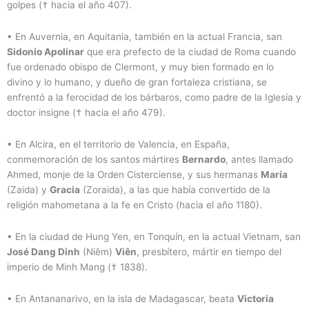
golpes († hacia el año 407).
•
En Auvernia, en Aquitania, también en la actual Francia, san
Sidonio Apolinar
que era prefecto de la ciudad de Roma cuando
fue ordenado obispo de Clermont, y muy bien formado en lo
divino y lo humano, y dueño de gran fortaleza cristiana, se
enfrentó a la ferocidad de los bárbaros, como padre de la Iglesia y
doctor insigne († hacia el año 479).
•
En Alcira, en el territorio de Valencia, en España,
conmemoración de los santos mártires
Bernardo
, antes llamado
Ahmed, monje de la Orden Cisterciense, y sus hermanas
María
(Zaida) y
Gracia
(Zoraida), a las que había convertido de la
religión mahometana a la fe en Cristo (hacia el año 1180).
•
En la ciudad de Hung Yen, en Tonquín, en la actual Vietnam, san
José Dang Dinh
(Niêm)
Viên
, presbítero, mártir en tiempo del
imperio de Minh Mang († 1838).
•
En Antananarivo, en la isla de Madagascar, beata
Victoria