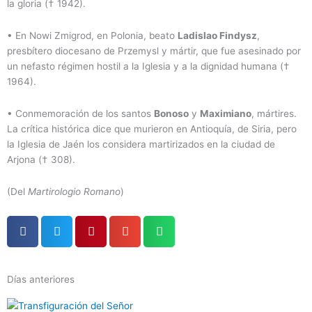
la gloria († 1942).
•
En Nowi Zmigrod, en Polonia, beato
Ladislao Findysz
,
presbítero diocesano de Przemysl y mártir, que fue asesinado por
un nefasto régimen hostil a la Iglesia y a la dignidad humana (†
1964).
•
Conmemoración de los santos
Bonoso
y
Maximiano
, mártires.
La crítica histórica dice que murieron en Antioquía, de Siria, pero
la Iglesia de Jaén los considera martirizados en la ciudad de
Arjona († 308).
(Del
Martirologio Romano
)
Días anteriores
Página
Página
Página
Página
Página