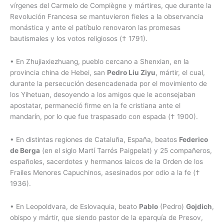
vírgenes del Carmelo de Compiègne y mártires, que durante la
Revolución Francesa se mantuvieron fieles a la observancia
monástica y ante el patíbulo renovaron las promesas
bautismales y los votos religiosos († 1791).
• En Zhujiaxiezhuang, pueblo cercano a Shenxian, en la
provincia china de Hebei, san
Pedro Liu Ziyu
, mártir, el cual,
durante la persecución desencadenada por el movimiento de
los Yihetuan, desoyendo a los amigos que le aconsejaban
apostatar, permaneció firme en la fe cristiana ante el
mandarín, por lo que fue traspasado con espada († 1900).
• En distintas regiones de Cataluña, España, beatos
Federico
de Berga
(en el siglo Martí Tarrés Paigpelat) y 25 compañeros,
españoles, sacerdotes y hermanos laicos de la Orden de los
Frailes Menores Capuchinos, asesinados por odio a la fe (†
1936).
• En Leopoldvara, de Eslovaquia, beato
Pablo
(Pedro)
Gojdich
,
obispo y mártir, que siendo pastor de la eparquía de Presov,