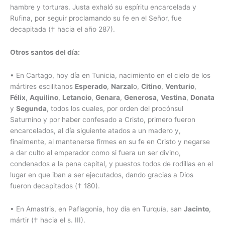
hambre y torturas. Justa exhaló su espíritu encarcelada y
Rufina, por seguir proclamando su fe en el Señor, fue
decapitada († hacia el año 287).
Otros santos del día:
• En Cartago, hoy día en Tunicia, nacimiento en el cielo de los
mártires escilitanos
Esperado
,
Narzal
o,
Citino
,
Venturio
,
Félix
,
Aquilino
,
Letancio
,
Genara
,
Generosa
,
Vestina
,
Donata
y
Segunda
, todos los cuales, por orden del procónsul
Saturnino y por haber confesado a Cristo, primero fueron
encarcelados, al día siguiente atados a un madero y,
finalmente, al mantenerse firmes en su fe en Cristo y negarse
a dar culto al emperador como si fuera un ser divino,
condenados a la pena capital, y puestos todos de rodillas en el
lugar en que iban a ser ejecutados, dando gracias a Dios
fueron decapitados († 180).
• En Amastris, en Paflagonia, hoy día en Turquía, san
Jacinto
,
mártir († hacia el s. III).