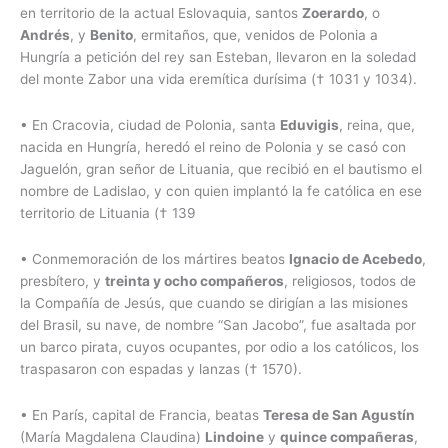
en territorio de la actual Eslovaquia, santos
Zoerardo
, o
Andrés
, y
Benito
, ermitaños, que, venidos de Polonia a
Hungría a petición del rey san Esteban, llevaron en la soledad
del monte Zabor una vida eremítica durísima († 1031 y 1034).
• En Cracovia, ciudad de Polonia, santa
Eduvigis
, reina, que,
nacida en Hungría, heredó el reino de Polonia y se casó con
Jaguelón, gran señor de Lituania, que recibió en el bautismo el
nombre de Ladislao, y con quien implantó la fe católica en ese
territorio de Lituania († 139
• Conmemoración de los mártires beatos
Ignacio de Acebedo
,
presbítero, y
treinta y ocho compañeros
, religiosos, todos de
la Compañía de Jesús, que cuando se dirigían a las misiones
del Brasil, su nave, de nombre “San Jacobo”, fue asaltada por
un barco pirata, cuyos ocupantes, por odio a los católicos, los
traspasaron con espadas y lanzas († 1570).
• En París, capital de Francia, beatas
Teresa de San Agustín
(María Magdalena Claudina)
Lindoine
y
quince compañeras
,