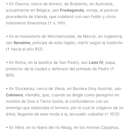
• En Deurne, cerca de Anvers, de Brabante, en Austrasia,
actualmente en Bélgica, san
Fredegando
, monje, al parecer
procedente de Irlanda, que colaboró con san Foilán y otros
misioneros itinerantes († s. VIII).
• En el monasterio de Winchelcumbe, de Mercie, en Inglaterra,
san
Kenelmo
, príncipe de esta región, mártir según la tradición
(† hacia el año 812).
• En Roma, en la basílica de San Pedro, san
León IV
, papa,
protector de la ciudad y defensor del primado de Pedro (†
855).
• En Stockerau, cerca de Viena, en Baviera (hoy Austria), san
Colmano
, irlandés, que, cuando se dirigía como peregrino en
nombre de Dios a Tierra Santa, le confundieron con un
enemigo que exploraba el terreno, por lo cual le colgaron de un
árbol, llegando de este modo a la Jerusalén celestial († 1012).
• En Nitra, en la ribera del río Waag, en los montes Cárpatos,