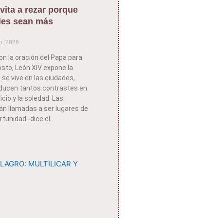
vita a rezar porque
des sean más
o, 2026
on la oración del Papa para
sto, León XIV expone la
 se vive en las ciudades,
ducen tantos contrastes en
icio y la soledad. Las
án llamadas a ser lugares de
rtunidad -dice el