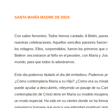
SANTA MARÍA MADRE DE DIOS
Con sabor femenino. Todos hemos cantado:
A Belén, pastor
nuestras celebraciones. Aquellos sencillos pastores fuero
los milagros. Ellos, sorprendidos, fueron los primeros que 
Belén»:
encontraron al Niño en el pesebre, con María y Jos
mundo, para que todos lo adoráramos.
Este día podemos titularlo el día del embeleso. Podemos pr
¿Cómo contemplaría María a su Hijo? ¿Cómo era su mirad
puede ayudar a descubrirlo, releyendo un pasaje de su
Cart
contemplación de Cristo tiene en María su modelo insuperabl
un modo especial. Ha sido en su vientre donde se ha form
semejanza humana que evoca una intimidad espiritual cie