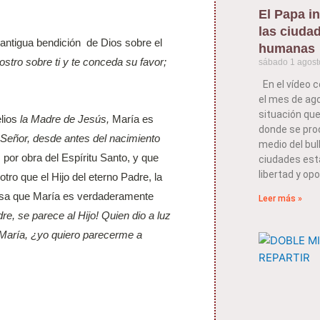
El Papa in
las ciuda
 antigua bendición de Dios sobre el
humanas
rostro sobre ti y te conceda su favor;
sábado 1 agost
En el vídeo c
el mes de ago
situación que
lios
la Madre de Jesús,
María es
donde se pro
 Señor, desde antes del nacimiento
medio del bull
por obra del Espíritu Santo, y que
ciudades est
libertad y opo
ro que el Hijo del eterno Padre, la
iesa que María es verdaderamente
Leer más »
e, se parece al Hijo! Quien dio a luz
o María, ¿yo quiero parecerme a