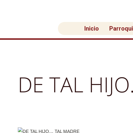
Ir
al
contenido
Inicio
Parroqu
DE TAL HIJ