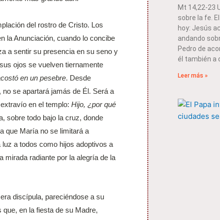
Mt 14,22-23
sobre la fe. E
lación del rostro de Cristo. Los
hoy: Jesús a
n la Anunciación, cuando lo concibe
andando sobre
Pedro de acor
a a sentir su presencia en su seno y
él también a 
 sus ojos se vuelven tiernamente
Leer más »
 acostó en un pesebre
. Desde
 no se apartará jamás de Él. Será a
extravío en el templo:
Hijo, ¿por qué
a, sobre todo bajo la cruz, donde
ya que María no se limitará a
a luz a todos como hijos adoptivos a
mirada radiante por la alegría de la
mera discípula, pareciéndose a su
que, en la fiesta de su Madre,