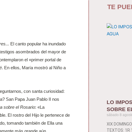
TE PUE
es...
El canto popular ha inundado
n testigos asombrados del mayor de
contemplaron el «primer portal de
é
. En ellos, María mostró al Niño a
eguntarnos, con santa curiosidad:
a? San Papa Juan Pablo II nos
LO IMPOS
a sobre el Rosario
: «La
SOBRE E
e. El rostro del Hijo le pertenece de
sábado 8 agost
ado, tomando también de Ella una
XIX DOMINGO
TEXTOS: 1R 19
rtamente más grande aún.