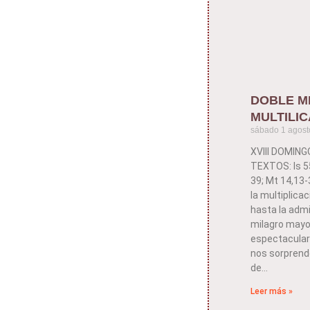
DOBLE M
MULTILIC
sábado 1 agost
XVIII DOMIN
TEXTOS: Is 55
39; Mt 14,13
la multiplica
hasta la admi
milagro mayor
espectaculare
nos sorprende
de
Leer más »