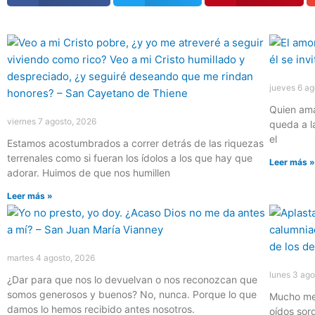
Página
Página
Página
Página
Página
jueves 6 ag
Quien ama
viernes 7 agosto, 2026
queda a l
el
Estamos acostumbrados a correr detrás de las riquezas
terrenales como si fueran los ídolos a los que hay que
Leer más 
adorar. Huimos de que nos humillen
Leer más »
martes 4 agosto, 2026
lunes 3 ago
¿Dar para que nos lo devuelvan o nos reconozcan que
somos generosos y buenos? No, nunca. Porque lo que
Mucho mej
damos lo hemos recibido antes nosotros.
oídos sor