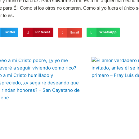
e y murió en la cruz. Para salvarme a mí. Es a mí a quien ha hecho h
ara Él. Como si los otros no contaran. Como si yo fuera el único ser
 lo es.
Twitter
Pinterest
WhatsApp
Email
Página
Página
Página
Página
Página