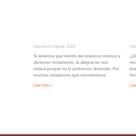
miércoles 5 agosto, 2026
mar
Si tenemos paz dentro de nosotros mismos y
¿Da
obramos rectamente, la alegría se nos
re
notará porque no lo podremos disimular. Por
bue
muchos sinsabores que encontremos
hem
Leer más »
Lee