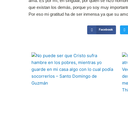
ama. Es por mí, en singular, por quien se hizo hombr
que existan los demás, porque yo soy muy importante p
Por eso mi gratitud ha de ser inmensa ya que su amor
Facebook