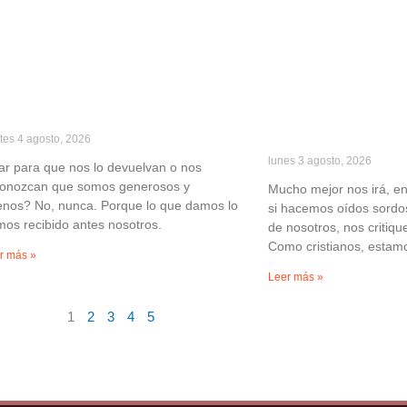
tes 4 agosto, 2026
lunes 3 agosto, 2026
r para que nos lo devuelvan o nos
conozcan que somos generosos y
Mucho mejor nos irá, en
nos? No, nunca. Porque lo que damos lo
si hacemos oídos sordo
os recibido antes nosotros.
de nosotros, nos critiq
Como cristianos, estam
r más »
Leer más »
1
2
3
4
5